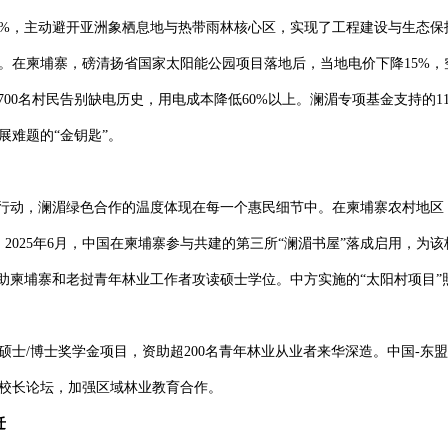
3%，主动避开亚洲象栖息地与热带雨林核心区，实现了工程建设与生态保
。在柬埔寨，磅清扬省国家太阳能公园项目落地后，当地电价下降15%，
700名村民告别缺电历史，用电成本降低60%以上。澜湄专项基金支持的1
展难题的“金钥匙”。
益行动，澜湄绿色合作的温度体现在每一个惠民细节中。在柬埔寨农村地区
2025年6月，中国在柬埔寨参与共建的第三所“澜湄书屋”落成启用，为该
项资助柬埔寨和老挝青年林业工作者攻读硕士学位。中方实施的“太阳村项目
硕士/博士奖学金项目，资助超200名青年林业从业者来华深造。中国-东
校长论坛，加强区域林业教育合作。
迁