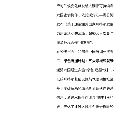
应对气候变化就被纳入澜湄可持续发
六国密切协作，依托澜沧江—湄公河
发布《关于加强澜湄国家可持续发展
力建设活动40余场，超6000人次
澜湄环境合作“朋友圈”。
在经济层面，2025年中国与湄公河五
二、绿色澜湄计划：五大领域织就绿
澜湄六国通过实施“绿色澜湄计划”
低碳可持续基础设施与气候韧性社区
基于零碳贸易的绿色价值链伙伴关系
信息，通过水库生态调度“调丰补枯
践，表达了通过区域平台推进循环经