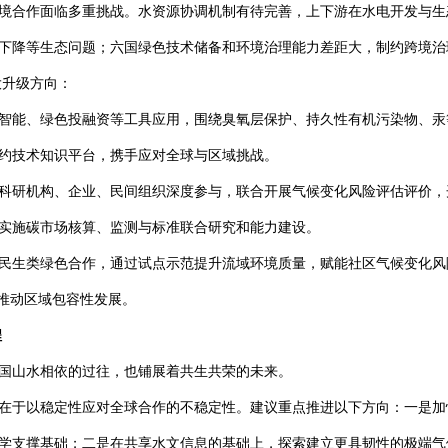
湄环境合作面临多重挑战。水资源协调机制有待完善，上下游在水电开发与
下降等生态问题；六国绿色技术储备和环境治理能力差距大，制约跨境治
大升级方向：
智能、绿色投融资等工具应用，围绕臭氧层保护、持久性有机污染物、汞
约技术知识平台，携手应对全球与区域挑战。
科研机构、企业、民间组织深度参与，联合开展气候变化风险评估评价，
实施碳市场核算、监测与标准联合研究和能力建设。
民生类绿色合作，通过试点示范提升流域环境质量，赋能社区气候变化风
”推动区域包容性发展。
程
国山水相依的过往，也铺展着共生共荣的未来。
在于以稳定性应对全球合作的不稳定性。建议重点推进以下方向：一是加
学支撑基础；二是在共享水文信息的基础上，探索建立更具韧性的极端气