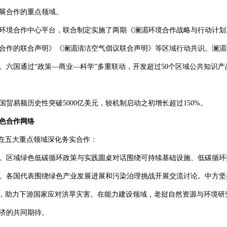
展合作的重点领域。
环境合作中心平台，联合制定实施了两期《澜湄环境合作战略与行动计划》
合作的联合声明》《澜湄清洁空气倡议联合声明》等区域行动共识。澜湄
参与。六国通过“政策—商业—科学”多重联动，开发超过50个区域公共知识产
国贸易额历史性突破5000亿美元，较机制启动之初增长超过150%。
色合作网络
，在五大重点领域深化务实合作：
。区域绿色低碳循环政策与实践圆桌对话围绕可持续基础设施、低碳循环
。各国代表围绕绿色产业发展进展和污染治理挑战开展交流讨论。中方坚
”，助力下游国家应对洪旱灾害。在能力建设领域，老挝自然资源与环境研
济的共同期待。