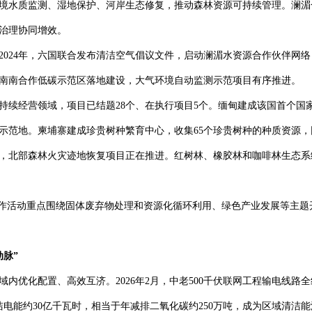
境水质监测、湿地保护、河岸生态修复，推动森林资源可持续管理。澜湄
治理协同增效。
2024年，六国联合发布清洁空气倡议文件，启动澜湄水资源合作伙伴网
南南合作低碳示范区落地建设，大气环境自动监测示范项目有序推进。
持续经营领域，项目已结题28个、在执行项目5个。缅甸建成该国首个国家
农林示范地。柬埔寨建成珍贵树种繁育中心，收集65个珍贵树种的种质资源
，北部森林火灾迹地恢复项目正在推进。红树林、橡胶林和咖啡林生态系
环境合作活动重点围绕固体废弃物处理和资源化循环利用、绿色产业发展等主
脉”
内优化配置、高效互济。2026年2月，中老500千伏联网工程输电线路全线
洁电能约30亿千瓦时，相当于年减排二氧化碳约250万吨，成为区域清洁能