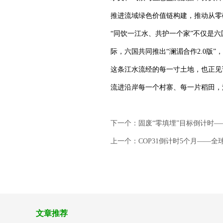
推进流域绿色价值链构建，推动从零
“同饮一江水、共护一个家”不仅是
际，六国共同推出“澜湄合作2.0版
这条江水流经的每一寸土地，也正见
流进沿岸每一个村寨、每一片稻田，流
下一个：固废“零填埋”目标倒计时——
上一个：COP31倒计时5个月——全
文章推荐